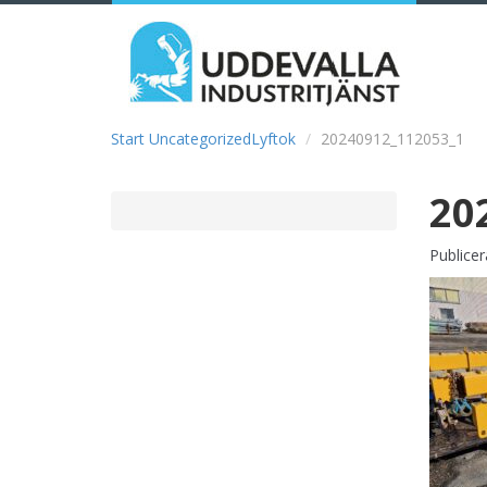
Start
Uncategorized
Lyftok
20240912_112053_1
20
Publice