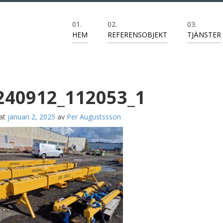
HEM
REFERENSOBJEKT
TJÄNSTER
240912_112053_1
rat
januari 2, 2025
av
Per Augustssson