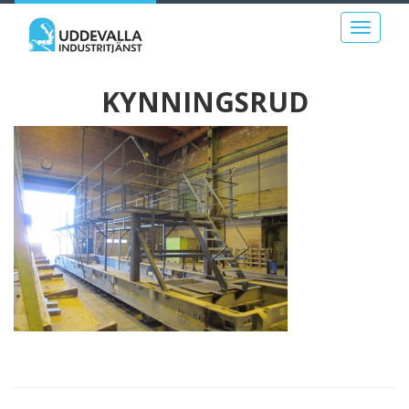
Toggle
navigati
KYNNINGSRUD